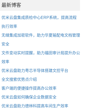
最新博客
优米云盘集成质检中心ERP系统，提高流程
执行效率
无缝集成加密软件，助力华夏输配电文档管理
安全
文件变动实时提醒，助力福田审计局提升办公
效率
优米云盘助力粤芯半导体搭建文控平台
全文搜索优势点介绍
客户端的便捷操作提高办公效率
优米云盘如何确保企业数据安全
优米云盘助力德林科提高车间生产效率