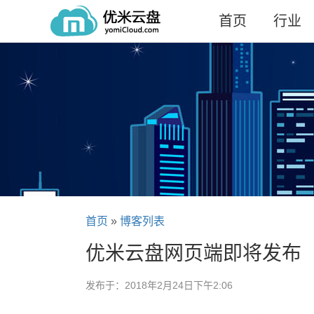
首页
行业
首页
»
博客列表
优米云盘网页端即将发布
发布于：2018年2月24日下午2:06